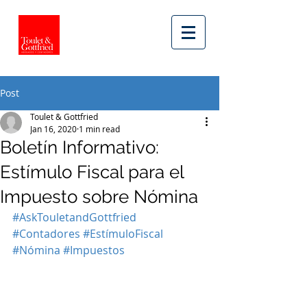
Post
Toulet & Gottfried
Jan 16, 2020
1 min read
Boletín Informativo:
Estímulo Fiscal para el
Impuesto sobre Nómina
#AskTouletandGottfried
#Contadores
#EstímuloFiscal
#Nómina
#Impuestos