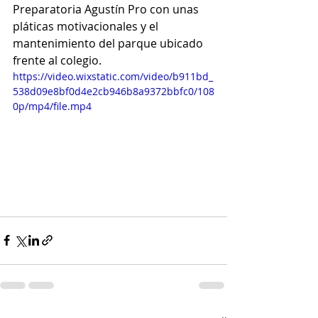
Preparatoria Agustín Pro con unas 
pláticas motivacionales y el 
mantenimiento del parque ubicado 
frente al colegio. 
https://video.wixstatic.com/video/b911bd_
538d09e8bf0d4e2cb946b8a9372bbfc0/108
0p/mp4/file.mp4