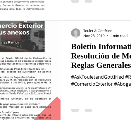
Toulet & Gottfried
Nov 28, 2019
1 min read
Boletín Informat
Resolución de Mo
Reglas Generale
Exterior
#AskTouletandGottfried #
#ComercioExterior #Abog