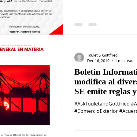
Toulet & Gottfried
Dec 16, 2019
1 min read
Boletín Informat
modifica al diver
SE emite reglas y 
#AskTouletandGottfried #
#ComercioExterior #Acuer