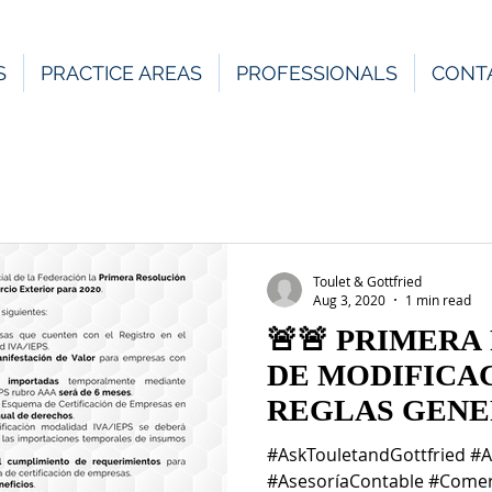
S
PRACTICE AREAS
PROFESSIONALS
CONT
Toulet & Gottfried
Aug 3, 2020
1 min read
🚨🚨 PRIMERA
DE MODIFICAC
REGLAS GENE
COMERCIO EX
#AskTouletandGottfried #A
2020 🚨🚨
#AsesoríaContable #Comer